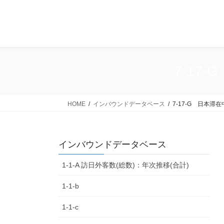
コ
ナ
ン
ビ
テ
ゲ
ン
ー
ツ
シ
に
ョ
7-17
移
ン
動
に
移
HOME
インバウンドデータベース
7-17-G 日本
動
インバウンドデータベース
1-1-A 訪日外客数(総数)：年次推移(合計)
1-1-b
1-1-c