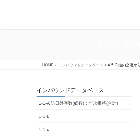
コ
ナ
ン
ビ
テ
ゲ
ン
ー
ツ
シ
に
ョ
4-5-G
移
ン
動
に
移
HOME
インバウンドデータベース
4-5-G 道内空港
動
インバウンドデータベース
1-1-A 訪日外客数(総数)：年次推移(合計)
1-1-b
1-1-c