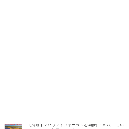
アイヌ文化関心層のマーケティング戦略に向けた ナ
レッジ集発行
2026年6月23日
「人を呼ぶ北海道の食」発刊記念シンポジウムを開催
しました
2026年4月1日
第10回北海道インバウンドフォーラムを開催しました
2026年2月1日
「人を呼ぶ北海道の食」発刊記念シンポジウムの開催
について（このシンポジウムは終了いたしました）
2025年10月8日
北海道インバウンドフォーラムを開催について（この