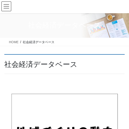
コ
ナ
ン
ビ
テ
ゲ
ン
ー
社会経済データベース
ツ
シ
に
ョ
移
ン
HOME
社会経済データベース
動
に
移
動
社会経済データベース